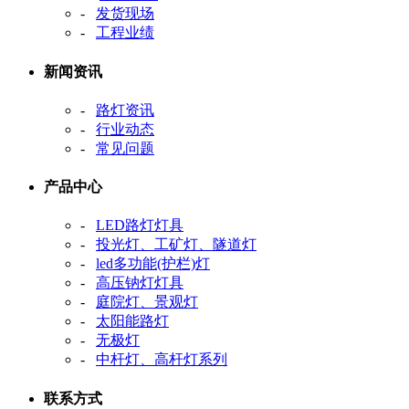
-
发货现场
-
工程业绩
新闻资讯
-
路灯资讯
-
行业动态
-
常见问题
产品中心
-
LED路灯灯具
-
投光灯、工矿灯、隧道灯
-
led多功能(护栏)灯
-
高压钠灯灯具
-
庭院灯、景观灯
-
太阳能路灯
-
无极灯
-
中杆灯、高杆灯系列
联系方式