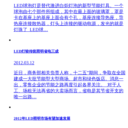
LED球泡灯是替代激进白炽灯泡的新型节能灯具。一个
球泡由七个部件所组成，其中在最上面的玻璃罩，罩是
卡在基座上的基座上面会有个孔，基座连接导热座，导
热座连接散热器，灯头上连接的驱动电源，发光的就是
灯珠了 LED球…
LED灯较传统照明省电三成
2012.03.12
近日，商务部相关负责人称，十二五”期间，争取在全国
建成一大批节能型大型商场、超市和绿色饭店。消息一
出，零售企业的节能之路再度引起各界关注。 对于人
工、场租无法再省的大卖场而言，省电是其节省开支的
唯一出路…
2012年LED照明市场有望加速发展