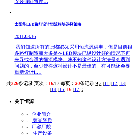
安装倾斜角度…
太阳能LED路灯设计恒流模块选择策略
2011.03.16
我们知道所有的led都必须采用恒流源供电，但是目前很
多路灯制造商大多是在LED模块已经设计好的情况下再
来寻找合适的恒流模块。殊不知这种设计方法是会遇到
问题的，至少使得这种设计不是最佳的。有可能还会要
重新设计L…
共
326
条记录 页次：
16
/17 每页：
20
条记录
9
3
[
11
][
12
][
13
]
[
14
][
15
]
16
[
17
]
:
关于恒源
-
企业简介
-
荣誉资质
-
厂容厂貌
-
生产设备