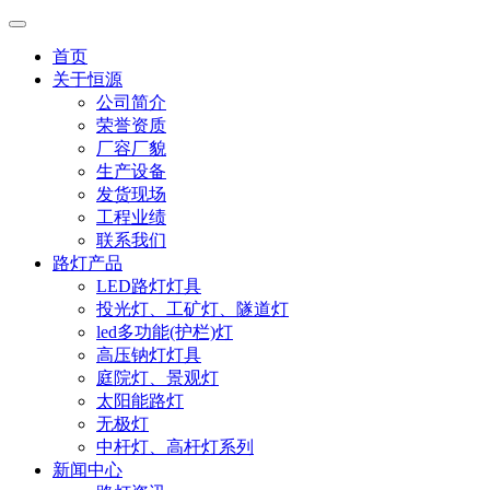
首页
关于恒源
公司简介
荣誉资质
厂容厂貌
生产设备
发货现场
工程业绩
联系我们
路灯产品
LED路灯灯具
投光灯、工矿灯、隧道灯
led多功能(护栏)灯
高压钠灯灯具
庭院灯、景观灯
太阳能路灯
无极灯
中杆灯、高杆灯系列
新闻中心