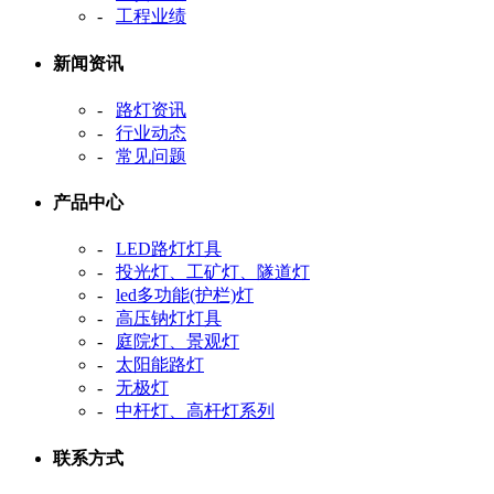
-
工程业绩
新闻资讯
-
路灯资讯
-
行业动态
-
常见问题
产品中心
-
LED路灯灯具
-
投光灯、工矿灯、隧道灯
-
led多功能(护栏)灯
-
高压钠灯灯具
-
庭院灯、景观灯
-
太阳能路灯
-
无极灯
-
中杆灯、高杆灯系列
联系方式