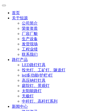
首页
关于恒源
公司简介
荣誉资质
厂容厂貌
生产设备
发货现场
工程业绩
联系我们
路灯产品
LED路灯灯具
投光灯、工矿灯、隧道灯
led多功能(护栏)灯
高压钠灯灯具
庭院灯、景观灯
太阳能路灯
无极灯
中杆灯、高杆灯系列
新闻中心