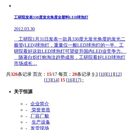
工研院发表330度发光角度全塑料LED球泡灯
2012.03.30
工研院1月31日发表一款具330度大发光角度的发光二
极管(LED)球泡灯，重量仅一般LED球泡灯的一半。工
研院看好这款LED球泡灯可望提升国内LED业竞争力。
随著白炽灯炮淘汰趋势成形，工研院看好LED球泡灯
市场成长…
共
326
条记录 页次：
15
/17 每页：
20
条记录
9
3
[
10
][
11
][
12
]
[
13
][
14
]
15
[
16
][
17
]
:
关于恒源
-
企业简介
-
荣誉资质
-
厂容厂貌
-
生产设备
-
发货现场