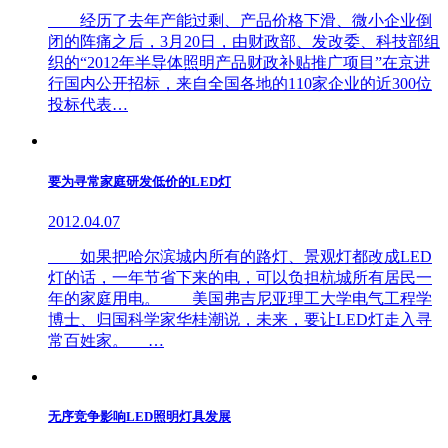
经历了去年产能过剩、产品价格下滑、微小企业倒
闭的阵痛之后，3月20日，由财政部、发改委、科技部组
织的“2012年半导体照明产品财政补贴推广项目”在京进
行国内公开招标，来自全国各地的110家企业的近300位
投标代表…
要为寻常家庭研发低价的LED灯
2012.04.07
如果把哈尔滨城内所有的路灯、景观灯都改成LED
灯的话，一年节省下来的电，可以负担杭城所有居民一
年的家庭用电。 美国弗吉尼亚理工大学电气工程学
博士、归国科学家华桂潮说，未来，要让LED灯走入寻
常百姓家。 …
无序竞争影响LED照明灯具发展