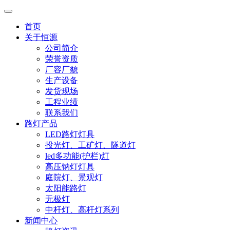
首页
关于恒源
公司简介
荣誉资质
厂容厂貌
生产设备
发货现场
工程业绩
联系我们
路灯产品
LED路灯灯具
投光灯、工矿灯、隧道灯
led多功能(护栏)灯
高压钠灯灯具
庭院灯、景观灯
太阳能路灯
无极灯
中杆灯、高杆灯系列
新闻中心