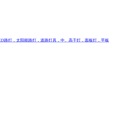
D路灯，太阳能路灯，道路灯具，中、高干灯，面板灯，平板