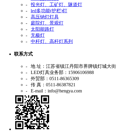
-
投光灯、工矿灯、隧道灯
-
led多功能(护栏)灯
-
高压钠灯灯具
-
庭院灯、景观灯
-
太阳能路灯
-
无极灯
-
中杆灯、高杆灯系列
联系方式
- 地 址：江苏省镇江丹阳市界牌镇灯城大街
- LED灯具业务部：15906106988
- 外贸部：0511-86365309
- 传 真：0511-86387821
- E-mail：info@hengya.com