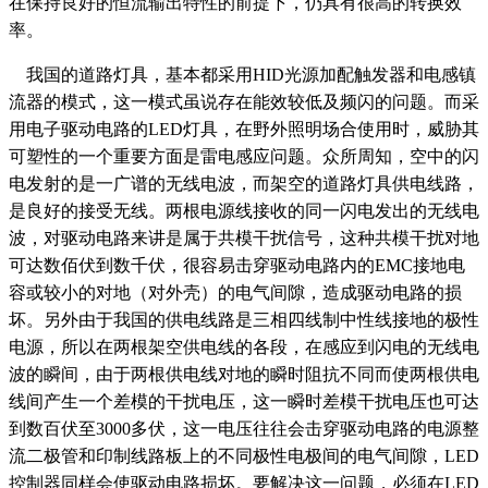
在保持良好的恒流输出特性的前提下，仍具有很高的转换效
率。
我国的道路灯具，基本都采用HID光源加配触发器和电感镇
流器的模式，这一模式虽说存在能效较低及频闪的问题。而采
用电子驱动电路的LED灯具，在野外照明场合使用时，威胁其
可塑性的一个重要方面是雷电感应问题。众所周知，空中的闪
电发射的是一广谱的无线电波，而架空的道路灯具供电线路，
是良好的接受无线。两根电源线接收的同一闪电发出的无线电
波，对驱动电路来讲是属于共模干扰信号，这种共模干扰对地
可达数佰伏到数千伏，很容易击穿驱动电路内的EMC接地电
容或较小的对地（对外壳）的电气间隙，造成驱动电路的损
坏。另外由于我国的供电线路是三相四线制中性线接地的极性
电源，所以在两根架空供电线的各段，在感应到闪电的无线电
波的瞬间，由于两根供电线对地的瞬时阻抗不同而使两根供电
线间产生一个差模的干扰电压，这一瞬时差模干扰电压也可达
到数百伏至3000多伏，这一电压往往会击穿驱动电路的电源整
流二极管和印制线路板上的不同极性电极间的电气间隙，LED
控制器同样会使驱动电路损坏。要解决这一问题，必须在LED