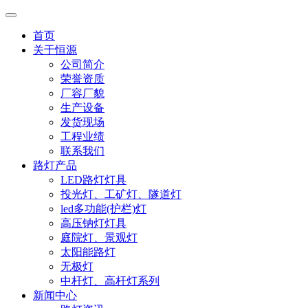
首页
关于恒源
公司简介
荣誉资质
厂容厂貌
生产设备
发货现场
工程业绩
联系我们
路灯产品
LED路灯灯具
投光灯、工矿灯、隧道灯
led多功能(护栏)灯
高压钠灯灯具
庭院灯、景观灯
太阳能路灯
无极灯
中杆灯、高杆灯系列
新闻中心