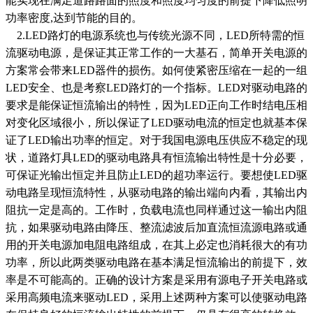
能实现在满足道路路面的照度和照度均匀度的前提下降低照明
功率密度,达到节能的目的。
2.LED路灯的电源系统也与传统光源不同，LED所特需的恒
流驱动电源，是保证其正常工作的一大基石，简单开关电源的
方案常会带来LED器件的损伤。如何使紧密压缩在一起的一组
LED安全、也是考察LED路灯的一个指标。LED对驱动电路的
要求是能保证恒流输出的特性，因为LED正向工作时结电压相
对变化区域很小，所以保证了LED驱动电流的恒定也就基本保
证了LED输出功率的恒定。对于我国电源电压供应不稳定的现
状，道路灯具LED的驱动电路具有恒流输出特性是十分必要，
可保证光输出恒定并且防止LED的超功率运行。要想使LED驱
动电路呈现恒流特性，从驱动电路的输出端向内看，其输出内
阻抗一定是高的。工作时，负载电流也同样通过这一输出内阻
抗，如果驱动电路由降压、整流滤波后加直流恒流源电路或通
用的开关电源加电阻电路组成，在其上必定也消耗很大的有功
功率，所以此两类驱动电路在基本满足恒流输出的前提下，效
率是不可能高的。正确的设计方案是采用有源电子开关电路或
采用高频电流来驱动LED，采用上述两种方案可以使驱动电路