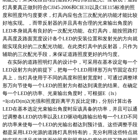
灯具要真正做到符合CJJ45-2006和CIE31以及CIE115标准的照
度和照度均匀度要求，灯具内应包含三次配光的功能才能比较
好地实现。，而带反射器的并且具有合理的光束输出角度的
LED本身就具有良好的一次配光功能。在灯具内，能按照路灯
具高度及路面宽度设计各个LED的安装位置和发射光的方向就
能实现良好的二次配光功能。在此类灯具中的反射器，只作为
辅助的三次配光手段，来保证道路照度更好的均匀度。
在实际的道路照明灯具的设计中，可采用在基本设定每一个
LED设射方向的前提下，把每一个LED用球形万向节固定在灯
具上，当灯具使用于不同的高度和照射宽度时，可通过调整球
形万向节使每一个LED的照射方向都达到满意的结果。在确定
每一个LED的功率、光束输出角度时，可根据E（lx）
=I(cd)/D(m)2(光强和照度距离平方反比定律)，分别计算出各
LED在基本选定光束输出角度时应该具备的功率，并且可以通
过调整各LED的功率以及LED驱动电路输出给每一个LED不同
的功率来使每一个LED的光输出都达到预计值。这些调整手段
都是采用LED光源的道路灯具所特有的，充分利用这些特点就