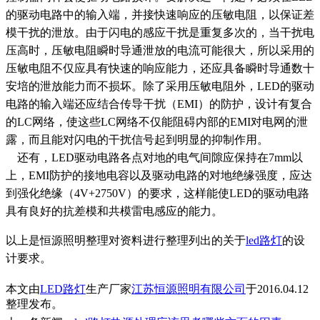
的驱动电路中的输入端，并接快速响应的压敏电阻，以保证差
模干扰的泄放。由于闪电的感应干扰是重复多次的，当干扰电
压高时，压敏电阻瞬时导通泄放的电流可能很大，所以采用的
压敏电阻不仅应具有快速的响应能力，还应具备瞬时导通数十
安培的泄放能力而不损坏。除了采用压敏电阻外，LED的驱动
电路的输入端还应结合传导干扰（EMI）的防护，设计有复合
的LC网络，使这些LC网络不仅能阻碍内部的EMI对电网的泄
露，而且能对闪电的干扰信号起到明显的抑制作用。
还有，LED驱动电路各点对地的电气间隙应保持在7mm以
上，EMI防护的接地电容以及驱动电路的对地绝缘强度，应达
到强化绝缘（4V+2750V）的要求，这样能使LED的驱动电路
具有良好的抗差模和共模雷电感应的能力。
以上是恒源照明整理对资料进行整理列出的关于
led路灯
的设
计要求。
本文由
LED路灯
生产厂家
江苏恒源照明有限公司
于2016.04.12
整理发布。