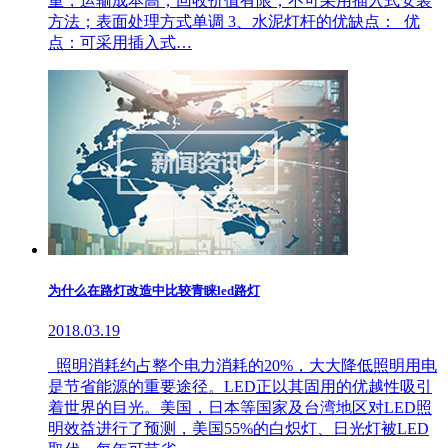
重，运输成本高；回收价值有限；不可采用插入式安装
方法；表面处理方式单调 3、水泥灯杆的优缺点： 优
点：可采用插入式…
为什么在路灯改造中比较青睐led路灯
2018.03.19
照明消耗约占整个电力消耗的20%，大大降低照明用电
是节省能源的重要途径。LED正以其固用的优越性吸引
着世界的目光。美国，日本等国家及台湾地区对LED照
明效益进行了预测，美国55%的白炽灯、日光灯被LED