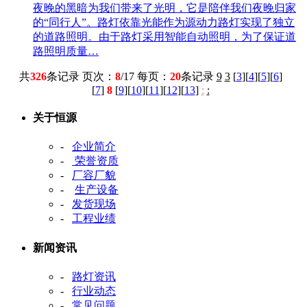
夜晚的黑暗为我们带来了光明，它是陪伴我们夜晚归家
的“同行人”。路灯依靠光能作为源动力路灯实现了独立
的道路照明。由于路灯采用智能自动照明，为了保证道
路照明质量…
共
326
条记录 页次：
8
/17 每页：
20
条记录
9
3
[
3
][
4
][
5
][
6
]
[
7
]
8
[
9
][
10
][
11
][
12
][
13
]
:
:
关于恒源
-
企业简介
-
荣誉资质
-
厂容厂貌
-
生产设备
-
发货现场
-
工程业绩
新闻资讯
-
路灯资讯
-
行业动态
-
常见问题