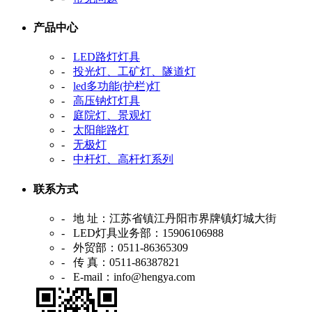
产品中心
-
LED路灯灯具
-
投光灯、工矿灯、隧道灯
-
led多功能(护栏)灯
-
高压钠灯灯具
-
庭院灯、景观灯
-
太阳能路灯
-
无极灯
-
中杆灯、高杆灯系列
联系方式
- 地 址：江苏省镇江丹阳市界牌镇灯城大街
- LED灯具业务部：15906106988
- 外贸部：0511-86365309
- 传 真：0511-86387821
- E-mail：info@hengya.com