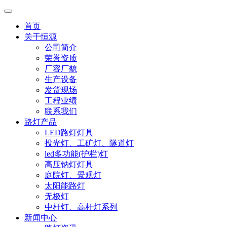
首页
关于恒源
公司简介
荣誉资质
厂容厂貌
生产设备
发货现场
工程业绩
联系我们
路灯产品
LED路灯灯具
投光灯、工矿灯、隧道灯
led多功能(护栏)灯
高压钠灯灯具
庭院灯、景观灯
太阳能路灯
无极灯
中杆灯、高杆灯系列
新闻中心