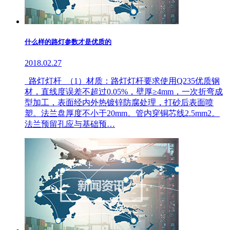
什么样的路灯参数才是优质的
2018.02.27
路灯灯杆 （1）材质：路灯灯杆要求使用Q235优质钢
材，直线度误差不超过0.05%，壁厚≥4mm，一次折弯成
型加工，表面经内外热镀锌防腐处理，打砂后表面喷
塑。法兰盘厚度不小于20mm。管内穿铜芯线2.5mm2。
法兰预留孔应与基础预…