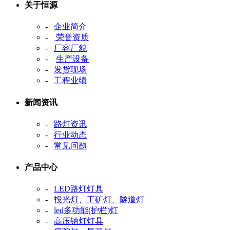
关于恒源
-
企业简介
-
荣誉资质
-
厂容厂貌
-
生产设备
-
发货现场
-
工程业绩
新闻资讯
-
路灯资讯
-
行业动态
-
常见问题
产品中心
-
LED路灯灯具
-
投光灯、工矿灯、隧道灯
-
led多功能(护栏)灯
-
高压钠灯灯具