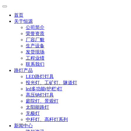
首页
关于恒源
公司简介
荣誉资质
厂容厂貌
生产设备
发货现场
工程业绩
联系我们
路灯产品
LED路灯灯具
投光灯、工矿灯、隧道灯
led多功能(护栏)灯
高压钠灯灯具
庭院灯、景观灯
太阳能路灯
无极灯
中杆灯、高杆灯系列
新闻中心