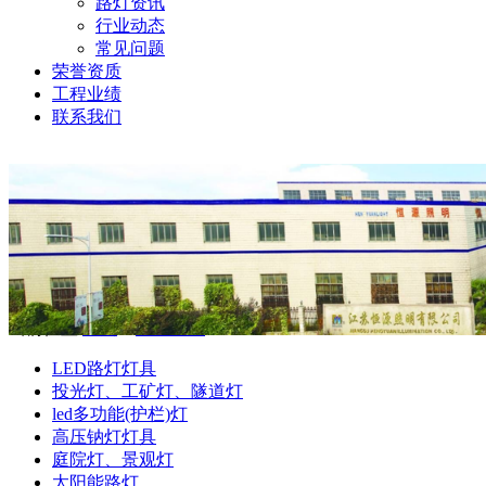
路灯资讯
行业动态
常见问题
荣誉资质
工程业绩
联系我们
当前位置:
首页
>
产品中心
LED路灯灯具
投光灯、工矿灯、隧道灯
led多功能(护栏)灯
高压钠灯灯具
庭院灯、景观灯
太阳能路灯