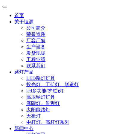
首页
关于恒源
公司简介
荣誉资质
厂容厂貌
生产设备
发货现场
工程业绩
联系我们
路灯产品
LED路灯灯具
投光灯、工矿灯、隧道灯
led多功能(护栏)灯
高压钠灯灯具
庭院灯、景观灯
太阳能路灯
无极灯
中杆灯、高杆灯系列
新闻中心