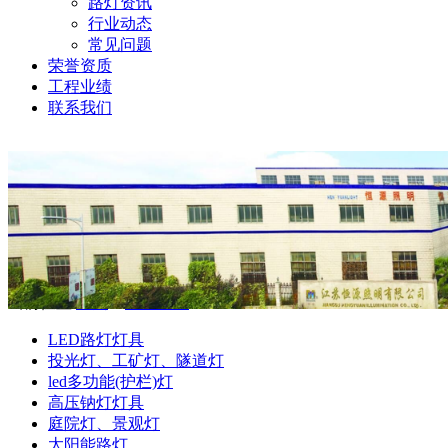
路灯资讯
行业动态
常见问题
荣誉资质
工程业绩
联系我们
当前位置:
首页
>
产品中心
LED路灯灯具
投光灯、工矿灯、隧道灯
led多功能(护栏)灯
高压钠灯灯具
庭院灯、景观灯
太阳能路灯