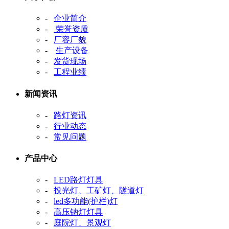
-
企业简介
-
荣誉资质
-
厂容厂貌
-
生产设备
-
发货现场
-
工程业绩
新闻资讯
-
路灯资讯
-
行业动态
-
常见问题
产品中心
-
LED路灯灯具
-
投光灯、工矿灯、隧道灯
-
led多功能(护栏)灯
-
高压钠灯灯具
-
庭院灯、景观灯