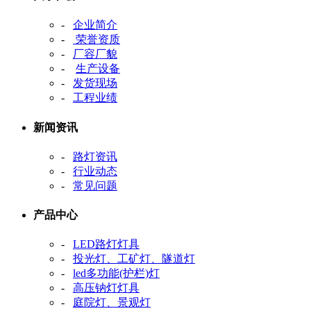
-
企业简介
-
荣誉资质
-
厂容厂貌
-
生产设备
-
发货现场
-
工程业绩
新闻资讯
-
路灯资讯
-
行业动态
-
常见问题
产品中心
-
LED路灯灯具
-
投光灯、工矿灯、隧道灯
-
led多功能(护栏)灯
-
高压钠灯灯具
-
庭院灯、景观灯