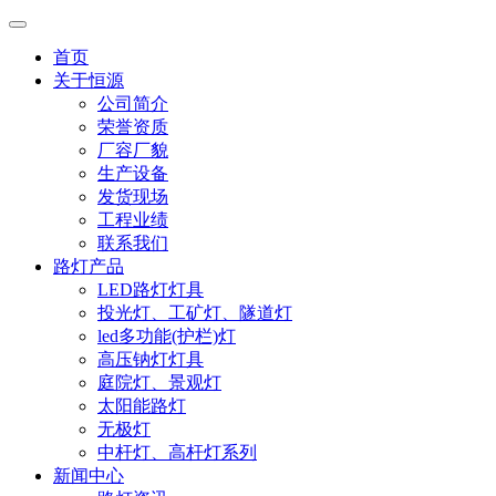
首页
关于恒源
公司简介
荣誉资质
厂容厂貌
生产设备
发货现场
工程业绩
联系我们
路灯产品
LED路灯灯具
投光灯、工矿灯、隧道灯
led多功能(护栏)灯
高压钠灯灯具
庭院灯、景观灯
太阳能路灯
无极灯
中杆灯、高杆灯系列
新闻中心