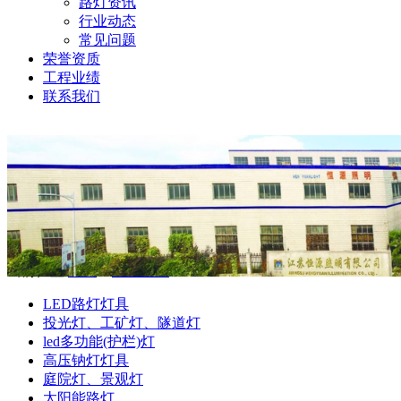
路灯资讯
行业动态
常见问题
荣誉资质
工程业绩
联系我们
当前位置:
首页
>
产品中心
LED路灯灯具
投光灯、工矿灯、隧道灯
led多功能(护栏)灯
高压钠灯灯具
庭院灯、景观灯
太阳能路灯