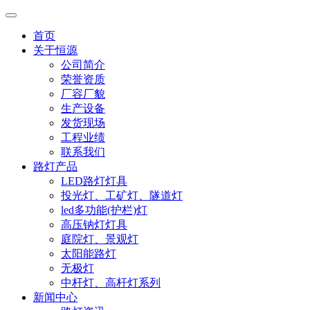
首页
关于恒源
公司简介
荣誉资质
厂容厂貌
生产设备
发货现场
工程业绩
联系我们
路灯产品
LED路灯灯具
投光灯、工矿灯、隧道灯
led多功能(护栏)灯
高压钠灯灯具
庭院灯、景观灯
太阳能路灯
无极灯
中杆灯、高杆灯系列
新闻中心