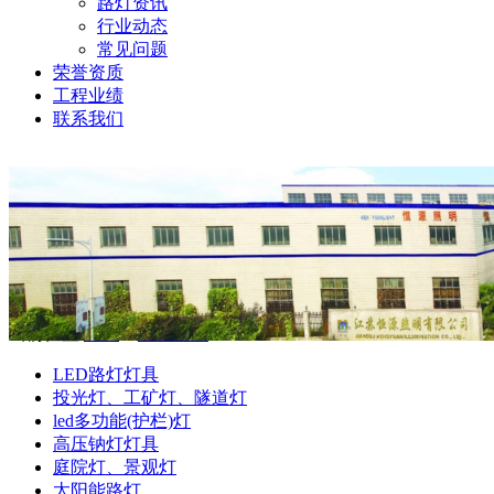
路灯资讯
行业动态
常见问题
荣誉资质
工程业绩
联系我们
当前位置:
首页
>
产品中心
LED路灯灯具
投光灯、工矿灯、隧道灯
led多功能(护栏)灯
高压钠灯灯具
庭院灯、景观灯
太阳能路灯