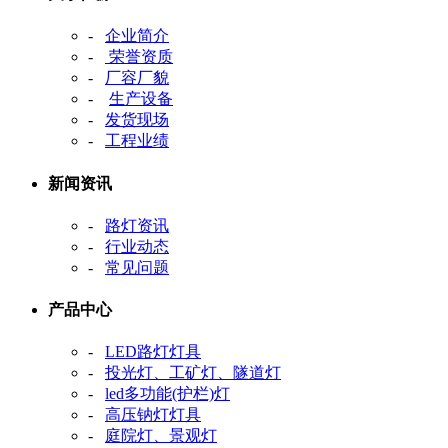
-
企业简介
-
荣誉资质
-
厂容厂貌
-
生产设备
-
发货现场
-
工程业绩
新闻资讯
-
路灯资讯
-
行业动态
-
常见问题
产品中心
-
LED路灯灯具
-
投光灯、工矿灯、隧道灯
-
led多功能(护栏)灯
-
高压钠灯灯具
-
庭院灯、景观灯