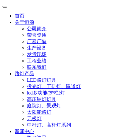
首页
关于恒源
公司简介
荣誉资质
厂容厂貌
生产设备
发货现场
工程业绩
联系我们
路灯产品
LED路灯灯具
投光灯、工矿灯、隧道灯
led多功能(护栏)灯
高压钠灯灯具
庭院灯、景观灯
太阳能路灯
无极灯
中杆灯、高杆灯系列
新闻中心