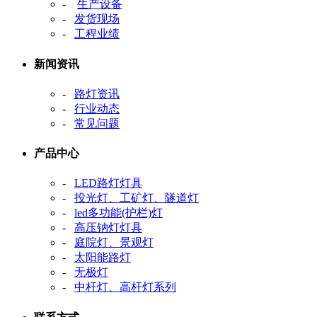
-
生产设备
-
发货现场
-
工程业绩
新闻资讯
-
路灯资讯
-
行业动态
-
常见问题
产品中心
-
LED路灯灯具
-
投光灯、工矿灯、隧道灯
-
led多功能(护栏)灯
-
高压钠灯灯具
-
庭院灯、景观灯
-
太阳能路灯
-
无极灯
-
中杆灯、高杆灯系列