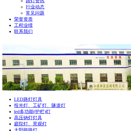
路灯资讯
行业动态
常见问题
荣誉资质
工程业绩
联系我们
当前位置:
首页
>
产品中心
LED路灯灯具
投光灯、工矿灯、隧道灯
led多功能(护栏)灯
高压钠灯灯具
庭院灯、景观灯
太阳能路灯