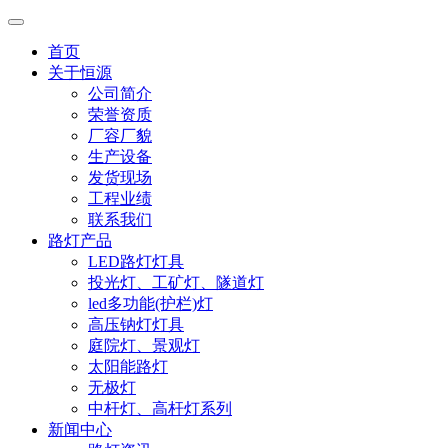
首页
关于恒源
公司简介
荣誉资质
厂容厂貌
生产设备
发货现场
工程业绩
联系我们
路灯产品
LED路灯灯具
投光灯、工矿灯、隧道灯
led多功能(护栏)灯
高压钠灯灯具
庭院灯、景观灯
太阳能路灯
无极灯
中杆灯、高杆灯系列
新闻中心