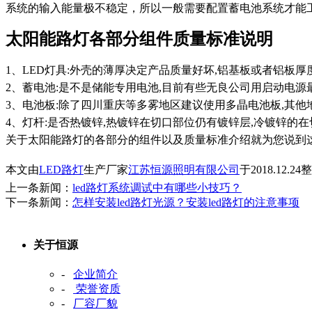
系统的输入能量极不稳定，所以一般需要配置蓄电池系统才能
太阳能路灯各部分组件质量标准说明
1、LED灯具:外壳的薄厚决定产品质量好坏,铝基板或者铝板厚
2、蓄电池:是不是储能专用电池,目前有些无良公司用启动电源
3、电池板:除了四川重庆等多雾地区建议使用多晶电池板,其
4、灯杆:是否热镀锌,热镀锌在切口部位仍有镀锌层,冷镀锌的在切
关于太阳能路灯的各部分的组件以及质量标准介绍就为您说到
本文由
LED路灯
生产厂家
江苏恒源照明有限公司
于2018.12.
上一条新闻：
led路灯系统调试中有哪些小技巧？
下一条新闻：
怎样安装led路灯光源？安装led路灯的注意事项
关于恒源
-
企业简介
-
荣誉资质
-
厂容厂貌