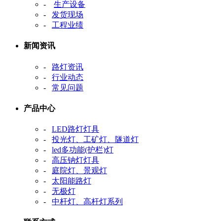
-
生产设备
-
发货现场
-
工程业绩
新闻资讯
-
路灯资讯
-
行业动态
-
常见问题
产品中心
-
LED路灯灯具
-
投光灯、工矿灯、隧道灯
-
led多功能(护栏)灯
-
高压钠灯灯具
-
庭院灯、景观灯
-
太阳能路灯
-
无极灯
-
中杆灯、高杆灯系列