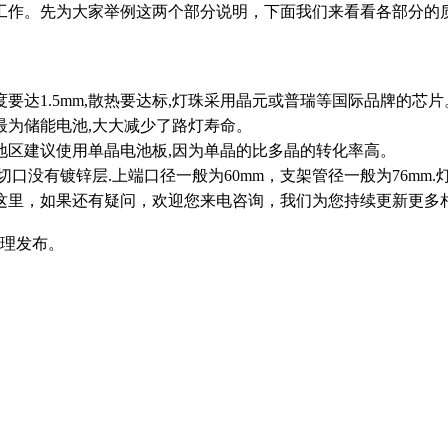
工作。先为大家举例这两个部分说明，下面我们来看看各部分的
度要达1.5mm,散热要达标,灯珠采用晶元或普瑞等国际品牌的芯片
最为储能电池,大大减少了路灯寿命。
他地区建议使用单晶电池板,因为单晶的比多晶的转化率高。
口没有镀锌层.上端口径一般为60mm，支架管径一般为76mm.灯杆
这里，如果还有疑问，欢迎您来电咨询，我们为您持续更新更多
24整理发布。