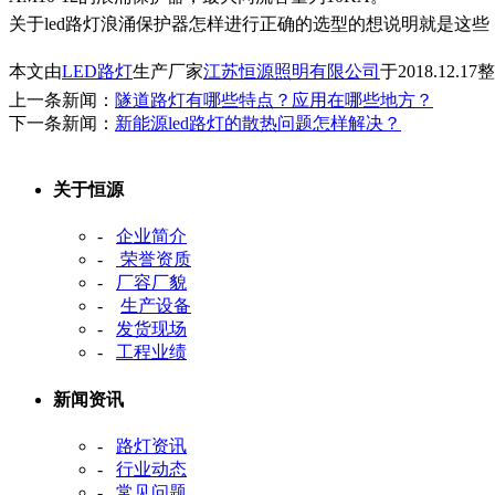
关于led路灯浪涌保护器怎样进行正确的选型的想说明就是这
本文由
LED路灯
生产厂家
江苏恒源照明有限公司
于2018.12.
上一条新闻：
隧道路灯有哪些特点？应用在哪些地方？
下一条新闻：
新能源led路灯的散热问题怎样解决？
关于恒源
-
企业简介
-
荣誉资质
-
厂容厂貌
-
生产设备
-
发货现场
-
工程业绩
新闻资讯
-
路灯资讯
-
行业动态
-
常见问题