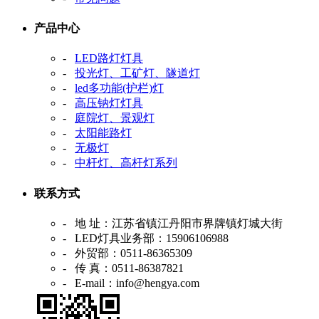
产品中心
-
LED路灯灯具
-
投光灯、工矿灯、隧道灯
-
led多功能(护栏)灯
-
高压钠灯灯具
-
庭院灯、景观灯
-
太阳能路灯
-
无极灯
-
中杆灯、高杆灯系列
联系方式
- 地 址：江苏省镇江丹阳市界牌镇灯城大街
- LED灯具业务部：15906106988
- 外贸部：0511-86365309
- 传 真：0511-86387821
- E-mail：info@hengya.com