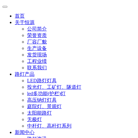
首页
关于恒源
公司简介
荣誉资质
厂容厂貌
生产设备
发货现场
工程业绩
联系我们
路灯产品
LED路灯灯具
投光灯、工矿灯、隧道灯
led多功能(护栏)灯
高压钠灯灯具
庭院灯、景观灯
太阳能路灯
无极灯
中杆灯、高杆灯系列
新闻中心