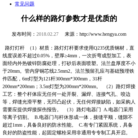
常见问题
什么样的路灯参数才是优质的
发布时间：
2018.02.27
来源：http://www.hengya.com
路灯灯杆 （1）材质：路灯灯杆要求使用Q235优质钢材，直
线度误差不超过0.05%，壁厚≥4mm，一次折弯成型加工，表
面经内外热镀锌防腐处理，打砂后表面喷塑。法兰盘厚度不小
于20mm。管内穿铜芯线2.5mm2。法兰预留孔应与基础预埋铁
件匹配，6m灯型为121杆300mm*300mm，31杆
200mm*200mm；3.5m灯型为200mm*200mm。 （2）路灯焊接
工艺：整个杆体应无任何一处开裂、漏焊、连接气孔、咬边
等，焊缝光滑平整，无凹凸起伏，无任何焊接缺陷，如采购人
需要应提供焊接探伤报告。 （3）路灯电器门 A.电器门采用
等离子切割。 B.电器门与杆休形成一体，接缝平顺，缝隙不
超过1mm，具备良好的防水性能。 C.有专门紧固系统，具备
良好的防盗性能，起固定螺栓采用非通用专专制工具开启。