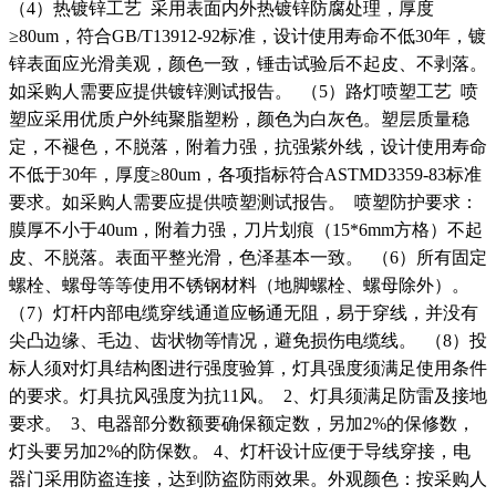
（4）热镀锌工艺 采用表面内外热镀锌防腐处理，厚度
≥80um，符合GB/T13912-92标准，设计使用寿命不低30年，镀
锌表面应光滑美观，颜色一致，锤击试验后不起皮、不剥落。
如采购人需要应提供镀锌测试报告。 （5）路灯喷塑工艺 喷
塑应采用优质户外纯聚脂塑粉，颜色为白灰色。塑层质量稳
定，不褪色，不脱落，附着力强，抗强紫外线，设计使用寿命
不低于30年，厚度≥80um，各项指标符合ASTMD3359-83标准
要求。如采购人需要应提供喷塑测试报告。 喷塑防护要求：
膜厚不小于40um，附着力强，刀片划痕（15*6mm方格）不起
皮、不脱落。表面平整光滑，色泽基本一致。 （6）所有固定
螺栓、螺母等等使用不锈钢材料（地脚螺栓、螺母除外）。
（7）灯杆内部电缆穿线通道应畅通无阻，易于穿线，并没有
尖凸边缘、毛边、齿状物等情况，避免损伤电缆线。 （8）投
标人须对灯具结构图进行强度验算，灯具强度须满足使用条件
的要求。灯具抗风强度为抗11风。 2、灯具须满足防雷及接地
要求。 3、电器部分数额要确保额定数，另加2%的保修数，
灯头要另加2%的防保数。 4、灯杆设计应便于导线穿接，电
器门采用防盗连接，达到防盗防雨效果。外观颜色：按采购人