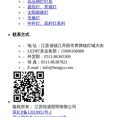
-
高压钠灯灯具
-
庭院灯、景观灯
-
太阳能路灯
-
无极灯
-
中杆灯、高杆灯系列
联系方式
- 地 址：江苏省镇江丹阳市界牌镇灯城大街
- LED灯具业务部：15906106988
- 外贸部：0511-86365309
- 传 真：0511-86387821
- E-mail：info@hengya.com
版权所有： 江苏恒源照明有限公司
苏ICP备12019951号-1