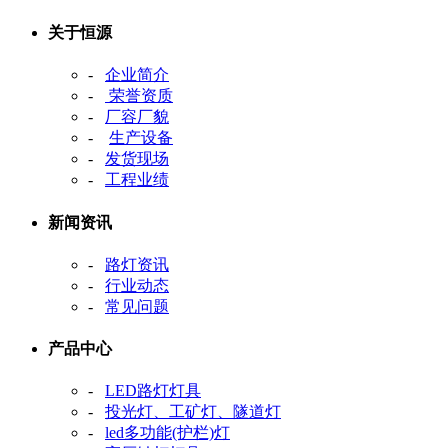
关于恒源
-
企业简介
-
荣誉资质
-
厂容厂貌
-
生产设备
-
发货现场
-
工程业绩
新闻资讯
-
路灯资讯
-
行业动态
-
常见问题
产品中心
-
LED路灯灯具
-
投光灯、工矿灯、隧道灯
-
led多功能(护栏)灯