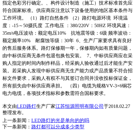
指定色彩另行确定。、构件设计制造（施工）技术标准首先应
符合国家标准。供应商应注意以下设备使用的地区基本条件与
工作环境。 （1）路灯自然条件 （2）路灯电源环境 环境温
度：-15～50摄氏度 工作电压 ：380/220V：50HZ 环境风速：
35m/s电压波动：额定电压10% 抗地震等级：6级 频率波动：
额定频率10% 耐腐蚀等级：30年 6、生产厂家要求具有良好
的售后服务体系。路灯保修期一年，保修期内如有质量问题，
由中标供应商无条件包退包换包安装。 7、中标供应商应在采
购人指定的时间内制作样品，经采购人验收通过后才能生产安
装。若采购人发现中标供应商无生产能力或产品质量不符合招
标文件要求，采购人有权不与其签订合同并没收投标保证金，
所有损失由中标供应商承担。 （四）电缆为规格VV-3×6铜芯
电力电缆，各项技术指标和参数需符合国标要求。
本文由
LED路灯
生产厂家
江苏恒源照明有限公司
于2018.02.27
整理发布。
上一条新闻：
LED路灯的光是单向的的吗
下一条新闻：
路灯都可以分成多少类型