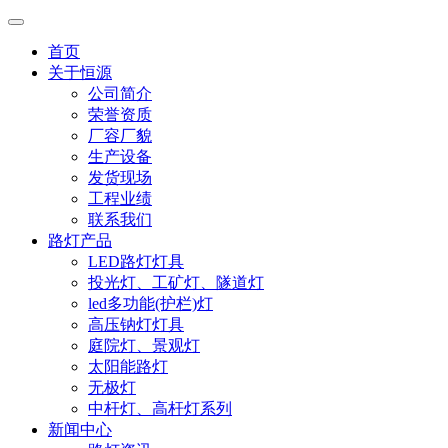
首页
关于恒源
公司简介
荣誉资质
厂容厂貌
生产设备
发货现场
工程业绩
联系我们
路灯产品
LED路灯灯具
投光灯、工矿灯、隧道灯
led多功能(护栏)灯
高压钠灯灯具
庭院灯、景观灯
太阳能路灯
无极灯
中杆灯、高杆灯系列
新闻中心