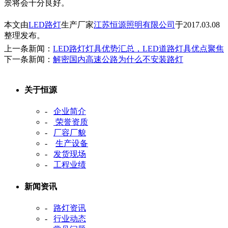
景将会十分良好。
本文由
LED路灯
生产厂家
江苏恒源照明有限公司
于2017.03.08
整理发布。
上一条新闻：
LED路灯灯具优势汇总，LED道路灯具优点聚焦
下一条新闻：
解密国内高速公路为什么不安装路灯
关于恒源
-
企业简介
-
荣誉资质
-
厂容厂貌
-
生产设备
-
发货现场
-
工程业绩
新闻资讯
-
路灯资讯
-
行业动态