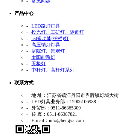
-
常见问题
产品中心
-
LED路灯灯具
-
投光灯、工矿灯、隧道灯
-
led多功能(护栏)灯
-
高压钠灯灯具
-
庭院灯、景观灯
-
太阳能路灯
-
无极灯
-
中杆灯、高杆灯系列
联系方式
- 地 址：江苏省镇江丹阳市界牌镇灯城大街
- LED灯具业务部：15906106988
- 外贸部：0511-86365309
- 传 真：0511-86387821
- E-mail：info@hengya.com