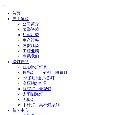
首页
关于恒源
公司简介
荣誉资质
厂容厂貌
生产设备
发货现场
工程业绩
联系我们
路灯产品
LED路灯灯具
投光灯、工矿灯、隧道灯
led多功能(护栏)灯
高压钠灯灯具
庭院灯、景观灯
太阳能路灯
无极灯
中杆灯、高杆灯系列
新闻中心